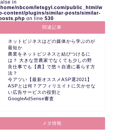
false in
/home/nbcom/letsgyl.com/public_html/w
p-content/plugins/similar-posts/similar-
posts.php
on line
530
関連記事
ネットビジネスはどの媒体から学ぶのが
最短か
農業をネットビジネスと結びつけるに
は？ 大きな営農家でなくても少しの野
良仕事でも【農】で悠々自適に暮らす方
法？
今アツい【最新オススメASP選2021】
ASPとは何？アフィリエイトに欠かせな
い広告サービスの役割と
GoogleAdSense審査
メタ情報