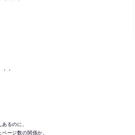
・・・
んあるのに、
たページ数の関係か、