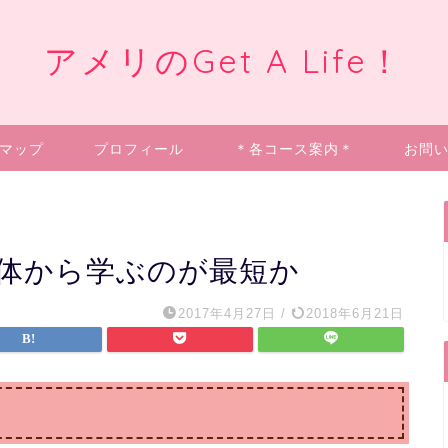
アメリのGet A Life！
マップ
プロフィール
＊各コース案内＊
お問
体から学ぶのが最短か
2017年4月27日
/
2018年6月21日